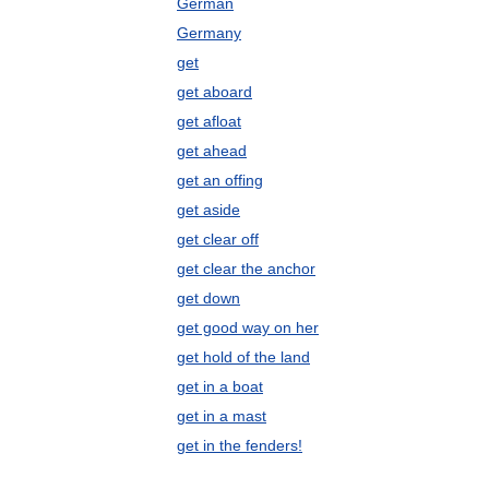
German
Germany
get
get aboard
get afloat
get ahead
get an offing
get aside
get clear off
get clear the anchor
get down
get good way on her
get hold of the land
get in a boat
get in a mast
get in the fenders!