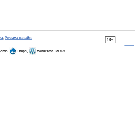
ка
,
Реклама на сайте
18+
omla,
Drupal,
WordPress, MODx.