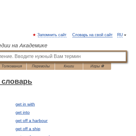
Запомнить сайт
Словарь на свой сайт
RU
едии на Академике
Толкования
Переводы
Книги
Игры ⚽
 словарь
get in with
get into
get off a harbour
get off a ship