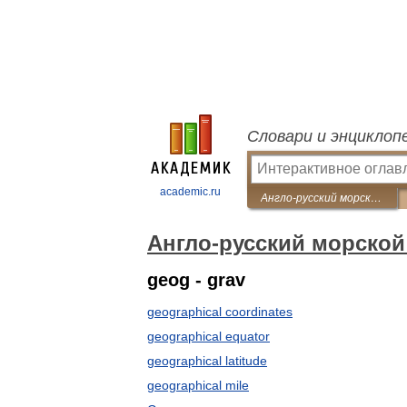
Словари и энциклоп
academic.ru
Англо-русский морской словарь
Англо-русский морской
geog - grav
geographical coordinates
geographical equator
geographical latitude
geographical mile