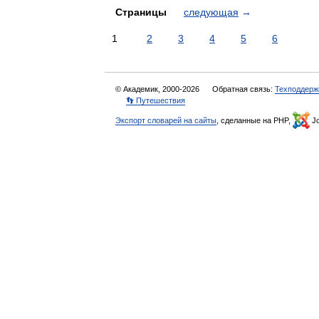
Страницы
следующая
→
1
2
3
4
5
6
© Академик, 2000-2026
Обратная связь:
Техподдерж
👣 Путешествия
Экспорт словарей на сайты
, сделанные на PHP,
Jo